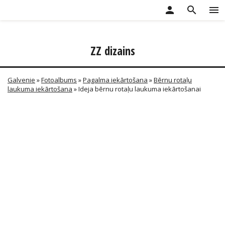
person
search
menu
ZZ dizains
Galvenie
»
Fotoalbums
»
Pagalma iekārtošana
»
Bērnu rotaļu
laukuma iekārtošana
» Ideja bērnu rotaļu laukuma iekārtošanai