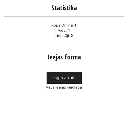
Statistika
Kopā Online:
1
Viesi:
1
Lietotāji:
0
Ieejas forma
Log in via uID
Vecā ieejas veidlapa