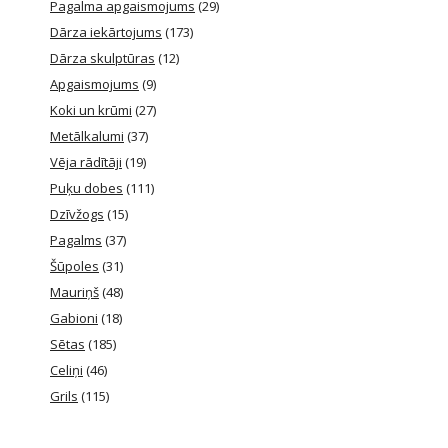
Pagalma apgaismojums
(29)
Dārza iekārtojums
(173)
Dārza skulptūras
(12)
Apgaismojums
(9)
Koki un krūmi
(27)
Metālkalumi
(37)
Vēja rādītāji
(19)
Puķu dobes
(111)
Dzīvžogs
(15)
Pagalms
(37)
Šūpoles
(31)
Mauriņš
(48)
Gabioni
(18)
Sētas
(185)
Celiņi
(46)
Grils
(115)