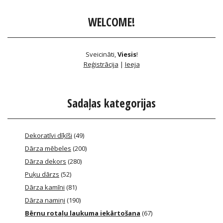
WELCOME!
Sveicināti
,
Viesis
!
Reģistrācija
|
Ieeja
Sadaļas kategorijas
Dekoratīvi dīķīši
(49)
Dārza mēbeles
(200)
Dārza dekors
(280)
Puķu dārzs
(52)
Dārza kamīni
(81)
Dārza namiņi
(190)
Bērnu rotaļu laukuma iekārtošana
(67)