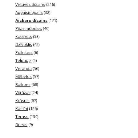
Virtuves dizains
(216)
Apgaismojums
(32)
Aizkaru dizains
(171)
Pītas mēbeles
(40)
Kabinets
(53)
Dzīvoklis
(42)
Pulksteņi
(6)
Telpaugi
(5)
Veranda
(56)
Mēbeles
(57)
Balkons
(68)
Vitrāžas
(24)
Krāsnis
(67)
Kamīni
(126)
Terase
(134)
Durvis
(9)