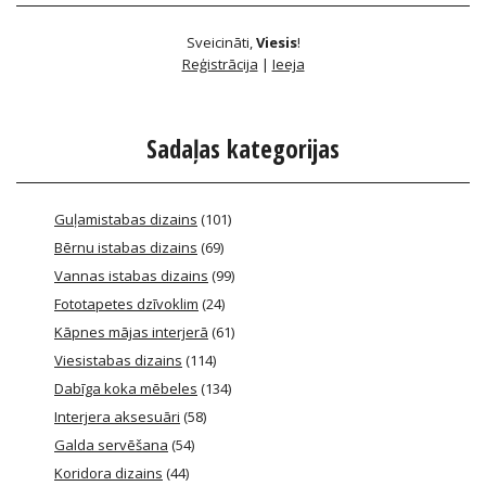
Sveicināti
,
Viesis
!
Reģistrācija
|
Ieeja
Sadaļas kategorijas
Guļamistabas dizains
(101)
Bērnu istabas dizains
(69)
Vannas istabas dizains
(99)
Fototapetes dzīvoklim
(24)
Kāpnes mājas interjerā
(61)
Viesistabas dizains
(114)
Dabīga koka mēbeles
(134)
Interjera aksesuāri
(58)
Galda servēšana
(54)
Koridora dizains
(44)