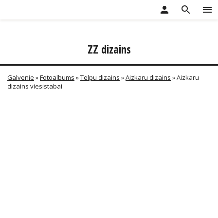
person
search
menu
ZZ dizains
Galvenie
»
Fotoalbums
»
Telpu dizains
»
Aizkaru dizains
» Aizkaru
dizains viesistabai