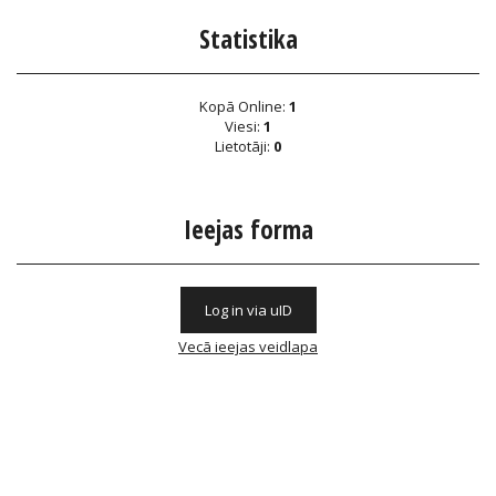
Statistika
Kopā Online:
1
Viesi:
1
Lietotāji:
0
Ieejas forma
Log in via uID
Vecā ieejas veidlapa