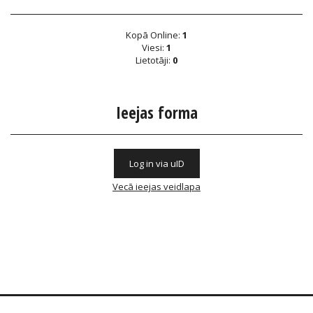
Kopā Online:
1
Viesi:
1
Lietotāji:
0
Ieejas forma
Log in via uID
Vecā ieejas veidlapa