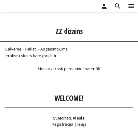
person
search
menu
ZZ dizains
Galvenie
»
Raksti
» Apgaismojums
Ierakstu skaits kategorijā
:
0
Netika atrasti pieejamie materiāli
WELCOME!
Sveicināti
,
Viesis
!
Reģistrācija
|
Ieeja